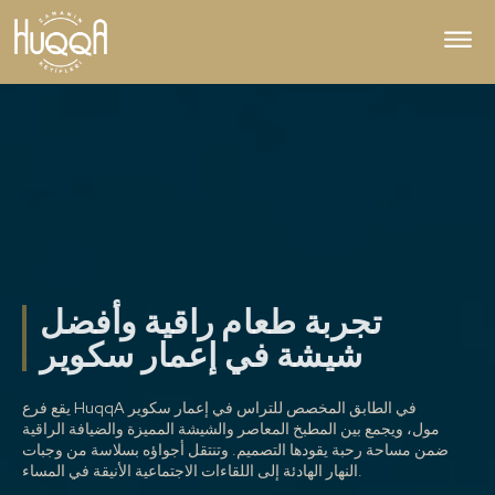
تجربة طعام راقية وأفضل
شيشة في إعمار سكوير
يقع فرع HuqqA في الطابق المخصص للتراس في إعمار سكوير
مول، ويجمع بين المطبخ المعاصر والشيشة المميزة والضيافة الراقية
ضمن مساحة رحبة يقودها التصميم. وتنتقل أجواؤه بسلاسة من وجبات
النهار الهادئة إلى اللقاءات الاجتماعية الأنيقة في المساء.