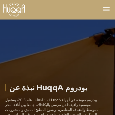
نبذة عن HuqqA بودروم
منذ افتتاحه عام 2015، يستقبل HuqqA بودروم ضيوفه في أجواء
موسمية راقية داخل مرسى ياليكافاك، جامعا بين أناقة البحر
المتوسط والضيافة المعاصرة. ويصوغ المطبخ المميز، والمشروبات
المبتكرة، والشيشة الخاصة، وأجواء واحد من أرقى المراسي في