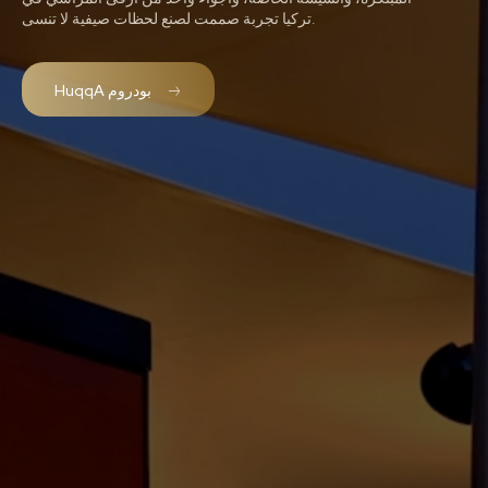
تركيا تجربة صممت لصنع لحظات صيفية لا تنسى.
HuqqA بودروم