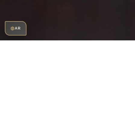
AR
تجربة طعام موسمية في مرسى
ياليكافاك
افتتح HuqqA بودروم أبوابه في 15 مايو 2015 داخل مرسى
ياليكافاك، المعروف بلؤلؤة بودروم، ليقدم لضيوفه تجربة طعام
فريدة في واحدة من أرقى زوايا البحر المتوسط. ويفتح HuqqA
بودروم أبوابه من مايو إلى أكتوبر، مستقبلا ضيوفه وسط الأجواء
الفاخرة والمتألقة لمرسى ياليكافاك. ويهدف المكان إلى صنع
لحظات لا تنسى من خلال الجمع بين الفخامة العصرية والضيافة