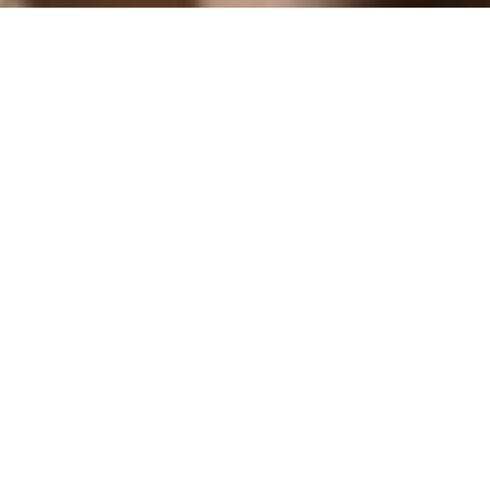
اكتشف مطاعم
HuqqA
مذاقات راقية، وجهات استثنائية