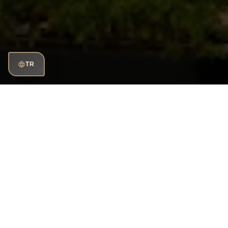
TR
Telefon numarası:
+966 54 890 1292
Çalışma saatleri:
Her gün: 09.00 - 04.30
E-posta gönderin:
riyadh@huqqa.com