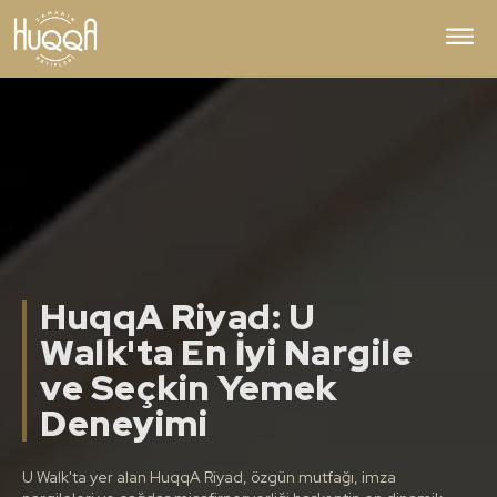
HuqqA Riyad: U
Walk'ta En İyi Nargile
ve Seçkin Yemek
Deneyimi
U Walk'ta yer alan HuqqA Riyad, özgün mutfağı, imza