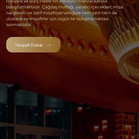
Fıskiyesi ve Burç Halife'nin etkileyici manzaralarıyla
buluşturmaktadır. Çağdaş mutfağı, yaratıcı içecekleri, imza
nargileleri ve zarif misafirperverliğiyle hem yerli hem de
uluslararası misafirler için özgün bir buluşma noktası
sunmaktadır.
HuqqA Dubai